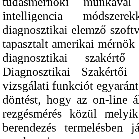
tudásmérnöki munkával
intelligencia módszer
diagnosztikai elemző szoft
tapasztalt amerikai mérnök 
diagnosztikai szakért
Diagnosztikai Szakértői 
vizsgálati funkciót egyaránt
döntést, hogy az on-line á
rezgésmérés közül melyike
berendezés termelésben já