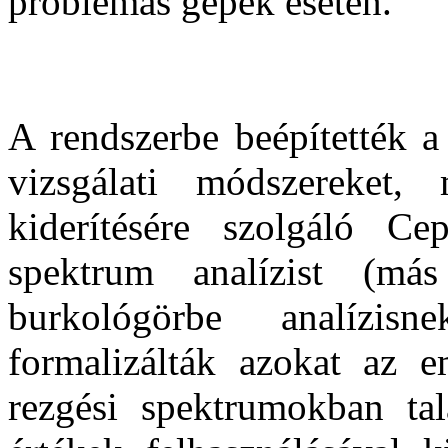
problémás gépek esetén.
A rendszerbe beépítették a
vizsgálati módszereket,
kiderítésére szolgáló Ce
spektrum analízist (má
burkológörbe analízis
formalizálták azokat az e
rezgési spektrumokban tal