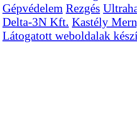
Gépvédelem
Rezgés
Ultrah
Delta-3N Kft.
Kastély Mer
Látogatott weboldalak készí