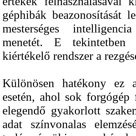
értékek felhasználásával k
géphibák beazonosítását le
mesterséges intelligenc
menetét. E tekintetben
kiértékelő rendszer a rezgé
Különösen hatékony ez a 
esetén, ahol sok forgógép f
elegendő gyakorlott szak
adat színvonalas elemzés